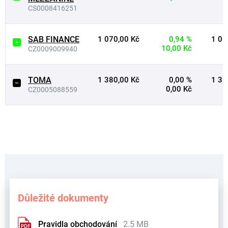
CS0008416251
SAB FINANCE
1 070,00 Kč
0,94 %
1 06
10,00 Kč
CZ0009009940
TOMA
1 380,00 Kč
0,00 %
1 38
0,00 Kč
CZ0005088559
Důležité dokumenty
Pravidla obchodování
2.5 MB