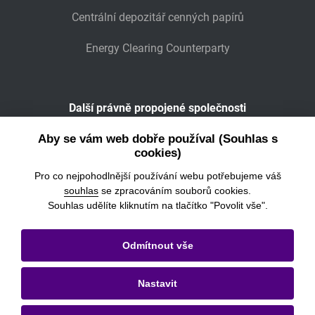
Centrální depozitář cenných papírů
Energy Clearing Counterparty
Další právně propojené společnosti
Wiener Börse
Aby se vám web dobře používal (Souhlas s
cookies)
POWER EXCHANGE CENTRAL EUROPE
Pro co nejpohodlnější používání webu potřebujeme váš
souhlas
se zpracováním souborů cookies.
Souhlas udělíte kliknutím na tlačítko "Povolit vše".
© 2026
Burza cenných papírů Praha, a.s.
Odmítnout vše
Právní informace
Nastavit
Nastavení cookies
Ochrana osobních údajů a cookies