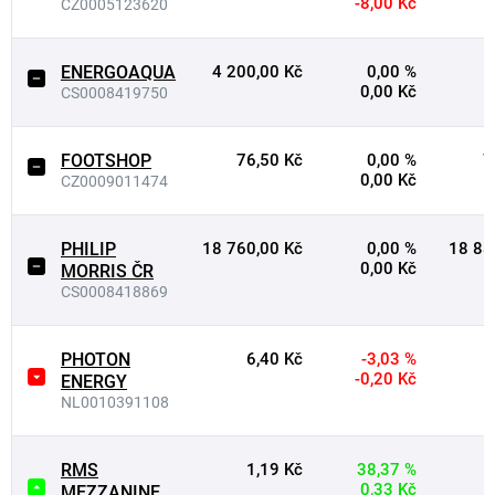
-8,00 Kč
CZ0005123620
ENERGOAQUA
4 200,00 Kč
0,00 %
0,00 Kč
CS0008419750
FOOTSHOP
76,50 Kč
0,00 %
7
0,00 Kč
CZ0009011474
PHILIP
18 760,00 Kč
0,00 %
18 88
0,00 Kč
MORRIS ČR
CS0008418869
PHOTON
6,40 Kč
-3,03 %
-0,20 Kč
ENERGY
NL0010391108
RMS
1,19 Kč
38,37 %
0,33 Kč
MEZZANINE