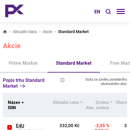
EN
Aktuální data
Akcie
Standard Market
Akcie
Prime Market
Standard Market
Free Mar
Popis trhu Standard
Data ze závěru posledního
obchodního dne.
Market
Název
Aktuální cena
Změna
Otevíra
ISIN
Abs. změna
E4U
332,00 Kč
-2,35 %
34