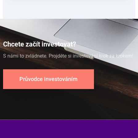
Chcete začít investovat?
S námi to zvládnete. Projděte si investování krok za krokem!
Průvodce investováním