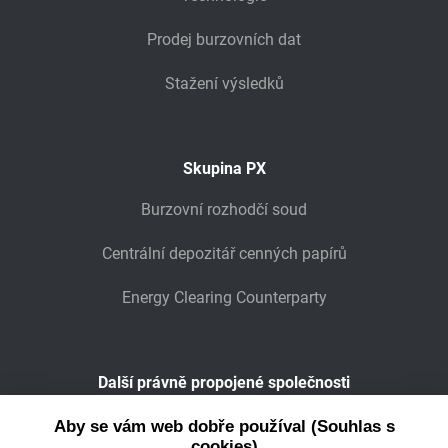
Prodej burzovních dat
Stažení výsledků
Skupina PX
Burzovní rozhodčí soud
Centrální depozitář cenných papírů
Energy Clearing Counterparty
Další právně propojené společnosti
Wiener Börse
Aby se vám web dobře používal (Souhlas s
cookies)