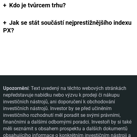
Kdo je tvůrcem trhu
?
Jak se stát součástí nejprestižnějšího indexu
PX?
Upozornění
: Text uvedený na těchto webových stránkách
nepředstavuje nabídku nebo výzvu k prodeji či nákupu
investičních nástrojů, ani doporučení k obchodování
investičních nástrojů. Investor by se před učiněním
investičního rozhodnutí měl poradit se svými právními,
finančními a dalšími odbornými poradci. Investoři by si také
měli seznámit s obsahem prospektu a dalších dokumentů
obsahujícího informace o konkrétním investičním nástroji a