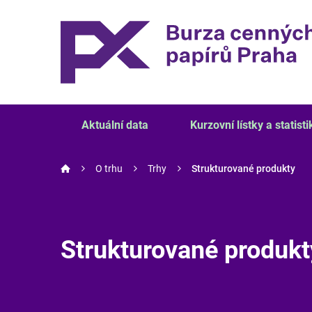
Aktuální data
Kurzovní lístky a statisti
O trhu
Trhy
Strukturované produkty
Strukturované produkt