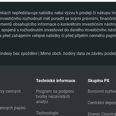
nkách nepředstavuje nabídku nebo výzvu k prodeji či nákupu in
 investičního rozhodnutí měl poradit se svými právními, finanční
ntů obsahujícího informace o konkrétním investičním nástroji a
ka spojená s rozhodnutím investovat do daného investičního nást
a před zahájením veřejné nabídky či před přijetím cenného papí
ndexy bez zpoždění | Mimo obch. hodiny data ze závěru posled
Technické informace
Skupina PX
urzy cenných
Program na podporu
Burzovní rozho
tvorby nezávislých
analýz
Centrální depoz
cenných papírů
Technologie
Energy Clearin