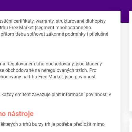
estiční certifikáty, warranty, strukturované dluhopisy
 trhu Free Market (segment mnohostranného
e přitom třeba splňovat zákonné podmínky i příslušné
být na Regulovaném trhu obchodovány, jsou kladeny
ise obchodované na neregulovaných trzích. Pro
obchodovány na trhu Free Market, jsou povinnosti
e každý emitent zavazuje plnit informační povinnosti v
ího nástroje
ěkterých z trhů burzy trh je potřeba předložit mimo