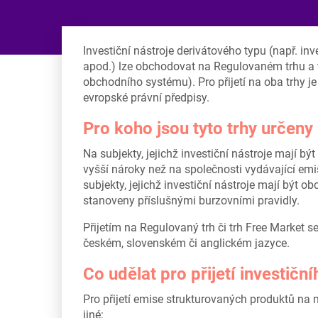
Investiční nástroje derivátového typu (např. inv
apod.) lze obchodovat na Regulovaném trhu a
obchodního systému). Pro přijetí na oba trhy j
evropské právní předpisy.
Pro koho jsou tyto trhy určeny
Na subjekty, jejichž investiční nástroje mají 
vyšší nároky než na společnosti vydávající em
subjekty, jejichž investiční nástroje mají být 
stanoveny příslušnými burzovními pravidly.
Přijetím na Regulovaný trh či trh Free Market s
českém, slovenském či anglickém jazyce.
Co udělat pro přijetí investičn
Pro přijetí emise strukturovaných produktů na n
jiné: