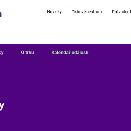
Novinky
Tiskové centrum
Průvodce 
ky
O trhu
Kalendář událostí
y