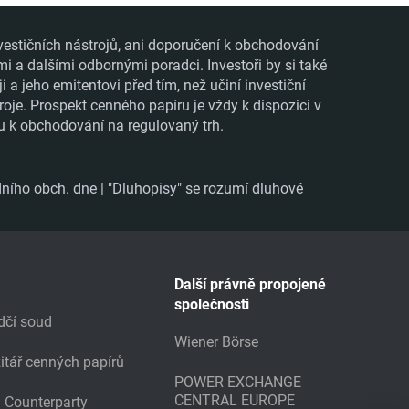
vestičních nástrojů, ani doporučení k obchodování
mi a dalšími odbornými poradci. Investoři by si také
 jeho emitentovi před tím, než učiní investiční
roje. Prospekt cenného papíru je vždy k dispozici v
ru k obchodování na regulovaný trh.
ního obch. dne | "Dluhopisy" se rozumí dluhové
Další právně propojené
společnosti
dčí soud
Wiener Börse
itář cenných papírů
POWER EXCHANGE
CENTRAL EUROPE
g Counterparty