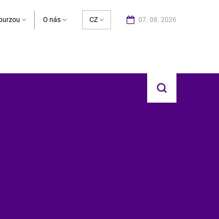
burzou
O nás
CZ
07. 08. 2026
Hledat