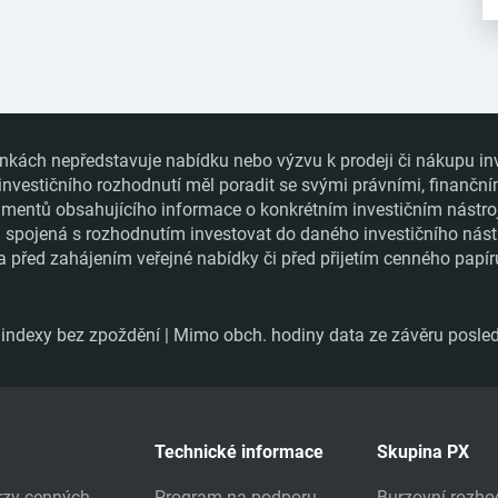
nkách nepředstavuje nabídku nebo výzvu k prodeji či nákupu in
 investičního rozhodnutí měl poradit se svými právními, finanční
ntů obsahujícího informace o konkrétním investičním nástroji a
ka spojená s rozhodnutím investovat do daného investičního nást
a před zahájením veřejné nabídky či před přijetím cenného papí
ndexy bez zpoždění | Mimo obch. hodiny data ze závěru posled
Technické informace
Skupina PX
urzy cenných
Program na podporu
Burzovní rozho