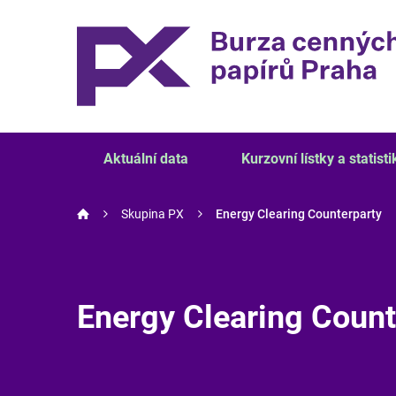
Aktuální data
Kurzovní lístky a statisti
Skupina PX
Energy Clearing Counterparty
Energy Clearing Count