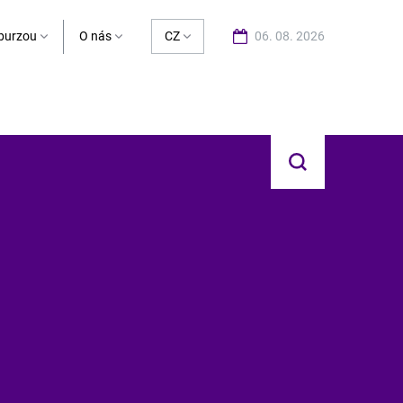
burzou
O nás
CZ
06. 08. 2026
Hledat