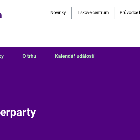
Novinky
Tiskové centrum
Průvodce 
ky
O trhu
Kalendář událostí
erparty