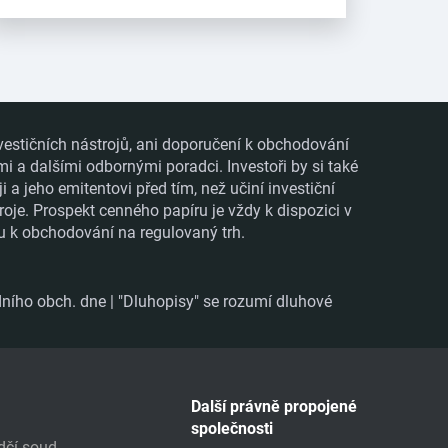
vestičních nástrojů, ani doporučení k obchodování
mi a dalšími odbornými poradci. Investoři by si také
 jeho emitentovi před tím, než učiní investiční
roje. Prospekt cenného papíru je vždy k dispozici v
ru k obchodování na regulovaný trh.
ního obch. dne | "Dluhopisy" se rozumí dluhové
Další právně propojené
společnosti
dčí soud