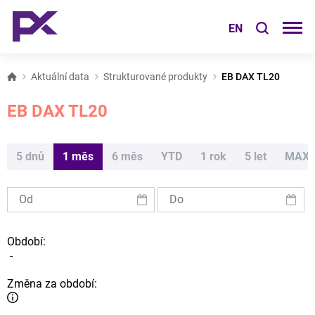
EN
Aktuální data
Strukturované produkty
EB DAX TL20
EB DAX TL20
5 dnů
1 měs
6 měs
YTD
1 rok
5 let
MAX
Období:
-
Změna za období: