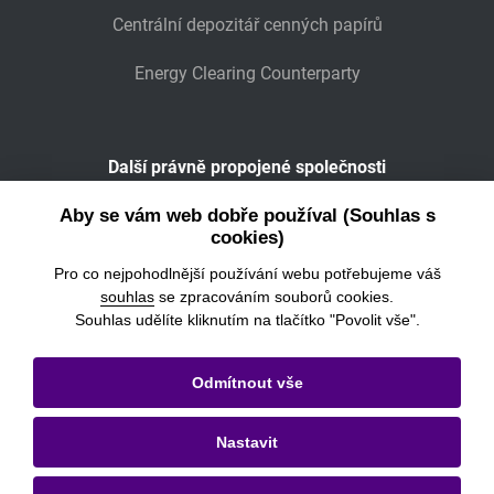
Centrální depozitář cenných papírů
Energy Clearing Counterparty
Další právně propojené společnosti
Wiener Börse
Aby se vám web dobře používal (Souhlas s
cookies)
POWER EXCHANGE CENTRAL EUROPE
Pro co nejpohodlnější používání webu potřebujeme váš
souhlas
se zpracováním souborů cookies.
Souhlas udělíte kliknutím na tlačítko "Povolit vše".
© 2026
Burza cenných papírů Praha, a.s.
Odmítnout vše
Právní informace
Nastavit
Nastavení cookies
Ochrana osobních údajů a cookies